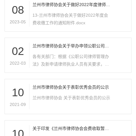
间安排，有序进行年检。 14-附件124(1).d
兰州市律师协会关于做好2022年度律师考
08
核及会费收缴工作的通知
ocx 14-附件3填写要求样表.docx
13-兰州市律师协会关于做好2022年度会
2023-05
费收缴工作的通知附件.docx
兰州市律师协会关于举办申领公职公司律
02
师工作证人员培训班的预报名通知
各有关部门：根据《公职公司律师管理办
2022-03
法》及新申请律师执业人员有关要求，按
省律协培训安排，现对全市报名参加申领
公职公司律师执业集中培训的人员进行统
计。现将有关事项通知如下：一、培训时
兰州市律师协会关于表彰优秀会员的公示
10
间：..
兰州市律师协会 关于表彰优秀会员的公示
2021-09
关于印发《兰州市律师协会会费收取暂行
10
办法》的通知