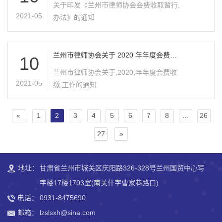
关于印发《兰州市律师协会会费收取暂行,
2021-05
办法》的通知
兰州市律师协会关于 2020 年年度会费收
10
缴 工作的通知
兰州市律师协会关于,2020,年年度会费收
2021-05
缴,工作的通知
«
1
2
3
4
5
6
7
8
...
26
27
»
地址：
甘肃省兰州市城关区庆阳路326-328号兰州国贸中心写
字楼17楼1703室(南关什字曹家巷路口)
电话：
0931-8475690
邮箱：
lzslsxh@sina.com