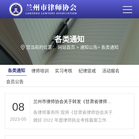
各类通知
您当前的位置：
网站首页
>
通知公告
>
各类通知
各类通知
律师培训
实习考核
纪律惩戒
活动报名
会员公告
兰州市律师协会关于转发《甘肃省律师协
08
会关于做好2022年度律师执业考核备案工
各律师事务所:现将《甘肃省律师协会关于
作的通知》的通知
2023-05
做好 2022 年度律师执业考核备案工作的
通知》转发给你们，请各律师所督促本所
律师及时完善平台信息，严格按照考核时