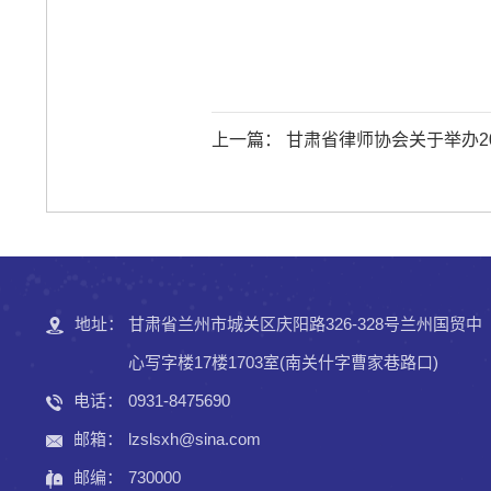
上一篇： 甘肃省律师协会关于举办2025年第二期申请律师执业人
员线下培训班的预报名通知
地址：
甘肃省兰州市城关区庆阳路326-328号兰州国贸中
心写字楼17楼1703室(南关什字曹家巷路口)
电话：
0931-8475690
邮箱：
lzslsxh@sina.com
邮编：
730000