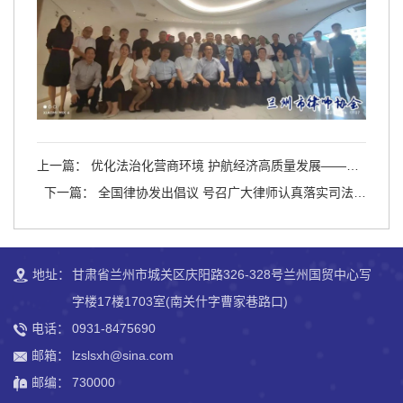
上一篇： 优化法治化营商环境 护航经济高质量发展——兰
州市“六个强化”助力打造一流营商环境
下一篇： 全国律协发出倡议 号召广大律师认真落实司法部
党组“五点希望” 争做党和人民满意的好律师
地址：
甘肃省兰州市城关区庆阳路326-328号兰州国贸中心写
字楼17楼1703室(南关什字曹家巷路口)
电话：
0931-8475690
邮箱：
lzslsxh@sina.com
邮编：
730000